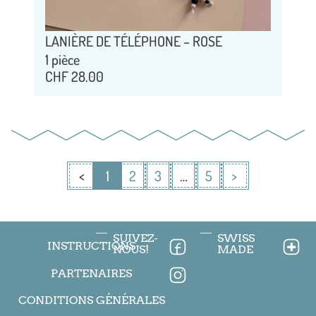
LANIÈRE DE TÉLÉPHONE – ROSE
1 pièce
CHF
28.00
<
1
2
3
…
5
>
SUIVEZ-
SWISS
INSTRUCTIONS
NOUS!
MADE
PARTENAIRES
CONDITIONS GÉNÉRALES