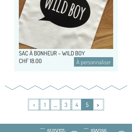
SAC À BONHEUR – WILD BOY
CHF
18.00
À personnaliser
<
1
…
3
4
5
>
SUIVEZ-
SWISS