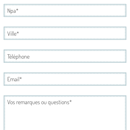
Npa
*
Ville
*
Téléphone
Email
*
Vos
remarques
ou
questions
*