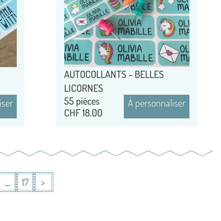
AUTOCOLLANTS – BELLES
LICORNES
55 pièces
iser
À personnaliser
CHF
18.00
…
17
>