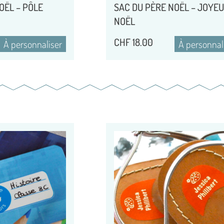
OËL – PÔLE
SAC DU PÈRE NOËL – JOYE
NOËL
CHF
18.00
À personnaliser
À personnal