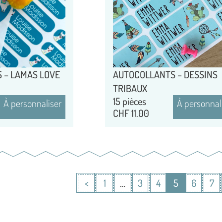
 – LAMAS LOVE
AUTOCOLLANTS – DESSINS
TRIBAUX
15 pièces
À personnaliser
À personnal
CHF
11.00
<
1
…
3
4
5
6
7