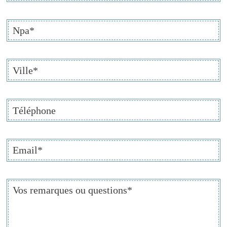
Npa
*
Ville
*
Téléphone
Email
*
Vos
remarques
ou
questions
*