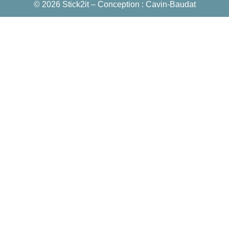
© 2026 Stick2it – Conception :
Cavin-Baudat